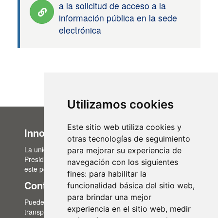
a la solicitud de acceso a la
información pública en la sede
electrónica
Utilizamos cookies
Este sitio web utiliza cookies y
Innovación Administrativa
otras tecnologías de seguimiento
La unidad de Innovación Administrativa, del Área de
para mejorar su experiencia de
Presidencia, es la encargada de la actualización de
navegación con los siguientes
este portal de transparencia.
fines:
para habilitar la
Contacto
funcionalidad básica del sitio web
,
para brindar una mejor
Puedes contactar con nosotros a través del correo:
experiencia en el sitio web
,
medir
transparencia@lasalina.es