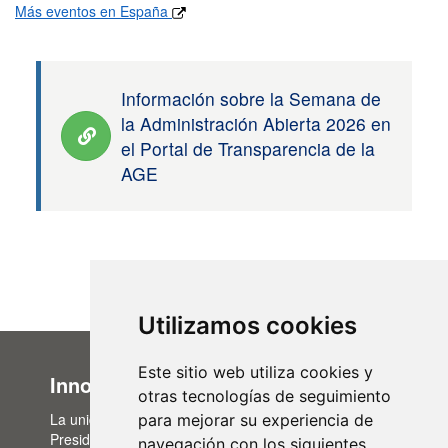
Más eventos en España
Información sobre la Semana de
la Administración Abierta 2026 en
el Portal de Transparencia de la
AGE
Utilizamos cookies
Este sitio web utiliza cookies y
Innovación Administrativa
otras tecnologías de seguimiento
La unidad de Innovación Administrativa, del Área de
para mejorar su experiencia de
Presidencia, es la encargada de la actualización de
navegación con los siguientes