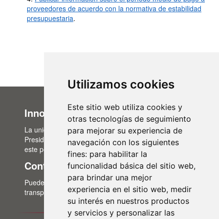
proveedores de acuerdo con la normativa de estabilidad
presupuestaria
.
Utilizamos cookies
Este sitio web utiliza cookies y
Innovación Administrativa
otras tecnologías de seguimiento
La unidad de Innovación Administrativa, del Área de
para mejorar su experiencia de
Presidencia, es la encargada de la actualización de
navegación con los siguientes
este portal de transparencia.
fines:
para habilitar la
Contacto
funcionalidad básica del sitio web
,
para brindar una mejor
Puedes contactar con nosotros a través del correo:
experiencia en el sitio web
,
medir
transparencia@lasalina.es
su interés en nuestros productos
y servicios y personalizar las