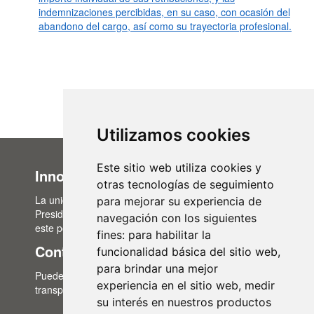
indemnizaciones percibidas, en su caso, con ocasión del
abandono del cargo, así como su trayectoria profesional.
Utilizamos cookies
Este sitio web utiliza cookies y
Innovación Administrativa
otras tecnologías de seguimiento
La unidad de Innovación Administrativa, del Área de
para mejorar su experiencia de
Presidencia, es la encargada de la actualización de
navegación con los siguientes
este portal de transparencia.
fines:
para habilitar la
Contacto
funcionalidad básica del sitio web
,
para brindar una mejor
Puedes contactar con nosotros a través del correo:
experiencia en el sitio web
,
medir
transparencia@lasalina.es
su interés en nuestros productos