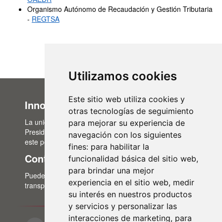
Organismo Autónomo de Recaudación y Gestión Tributaria
-
REGTSA
Utilizamos cookies
Este sitio web utiliza cookies y
Innovación Administrativa
otras tecnologías de seguimiento
La unidad de Innovación Administrativa, del Área de
para mejorar su experiencia de
Presidencia, es la encargada de la actualización de
navegación con los siguientes
este portal de transparencia.
fines:
para habilitar la
Contacto
funcionalidad básica del sitio web
,
para brindar una mejor
Puedes contactar con nosotros a través del correo:
experiencia en el sitio web
,
medir
transparencia@lasalina.es
su interés en nuestros productos
y servicios y personalizar las
interacciones de marketing
,
para