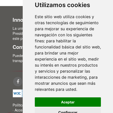
Utilizamos cookies
Este sitio web utiliza cookies y
Innovación Administrativa
otras tecnologías de seguimiento
La unidad de Innovación Administrativa, del Área de
para mejorar su experiencia de
Presidencia, es la encargada de la actualización de
navegación con los siguientes
este portal de transparencia.
fines:
para habilitar la
Contacto
funcionalidad básica del sitio web
,
para brindar una mejor
Puedes contactar con nosotros a través del correo:
experiencia en el sitio web
,
medir
transparencia@lasalina.es
su interés en nuestros productos
y servicios y personalizar las
interacciones de marketing
,
para
mostrar anuncios que sean más
relevantes para usted
.
Aceptar
Política de privacidad
·
Aviso legal
·
Política de cookies
·
Accesibilidad
·
Mapa web
Configurar