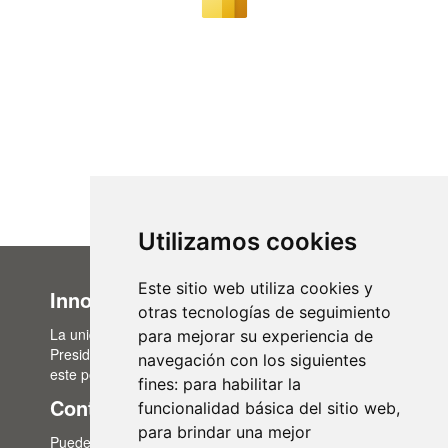
Utilizamos cookies
Este sitio web utiliza cookies y
Innovación Administrativa
otras tecnologías de seguimiento
La unidad de Innovación Administrativa, del Área de
para mejorar su experiencia de
Presidencia, es la encargada de la actualización de
navegación con los siguientes
este portal de transparencia.
fines:
para habilitar la
Contacto
funcionalidad básica del sitio web
,
para brindar una mejor
Puedes contactar con nosotros a través del correo: