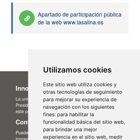
Apartado de participación pública
de la web www.lasalina.es
Utilizamos cookies
Este sitio web utiliza cookies y
Innovación Administrativa
otras tecnologías de seguimiento
La unidad de Innovación Administrativa, del Área de
para mejorar su experiencia de
Presidencia, es la encargada de la actualización de
navegación con los siguientes
este portal de transparencia.
fines:
para habilitar la
Contacto
funcionalidad básica del sitio web
,
para brindar una mejor
Puedes contactar con nosotros a través del correo:
experiencia en el sitio web
,
medir
transparencia@lasalina.es