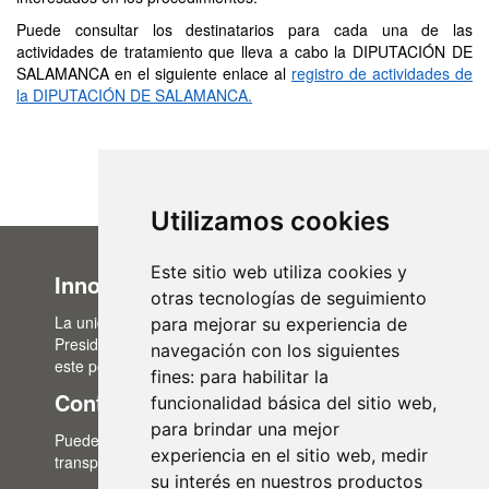
Puede consultar los destinatarios para cada una de las
actividades de tratamiento que lleva a cabo la DIPUTACIÓN DE
SALAMANCA en el siguiente enlace al
registro de actividades de
la DIPUTACIÓN DE SALAMANCA.
Utilizamos cookies
Este sitio web utiliza cookies y
Innovación Administrativa
otras tecnologías de seguimiento
La unidad de Innovación Administrativa, del Área de
para mejorar su experiencia de
Presidencia, es la encargada de la actualización de
navegación con los siguientes
este portal de transparencia.
fines:
para habilitar la
Contacto
funcionalidad básica del sitio web
,
para brindar una mejor
Puedes contactar con nosotros a través del correo:
experiencia en el sitio web
,
medir
transparencia@lasalina.es
su interés en nuestros productos