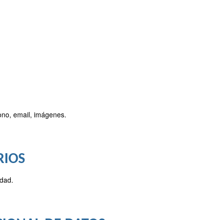
éfono, email, imágenes.
RIOS
idad.