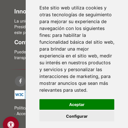
Este sitio web utiliza cookies y
Innovación Administrativa
otras tecnologías de seguimiento
La unidad de Innovación Administrativa, del Área de
para mejorar su experiencia de
Presidencia, es la encargada de la actualización de
navegación con los siguientes
este portal de transparencia.
fines:
para habilitar la
Contacto
funcionalidad básica del sitio web
,
para brindar una mejor
Puedes contactar con nosotros a través del correo:
experiencia en el sitio web
,
medir
transparencia@lasalina.es
su interés en nuestros productos
y servicios y personalizar las
interacciones de marketing
,
para
mostrar anuncios que sean más
relevantes para usted
.
Aceptar
Política de privacidad
·
Aviso legal
·
Política de cookies
·
Accesibilidad
·
Mapa web
Configurar