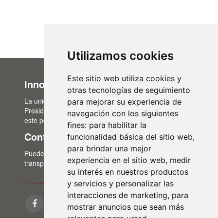
Utilizamos cookies
Este sitio web utiliza cookies y
Innovación Administrativa
otras tecnologías de seguimiento
La unidad de Innovación Administrativa, del Área de
para mejorar su experiencia de
Presidencia, es la encargada de la actualización de
navegación con los siguientes
este portal de transparencia.
fines:
para habilitar la
Contacto
funcionalidad básica del sitio web
,
para brindar una mejor
Puedes contactar con nosotros a través del correo:
experiencia en el sitio web
,
medir
transparencia@lasalina.es
su interés en nuestros productos
y servicios y personalizar las
interacciones de marketing
,
para
mostrar anuncios que sean más