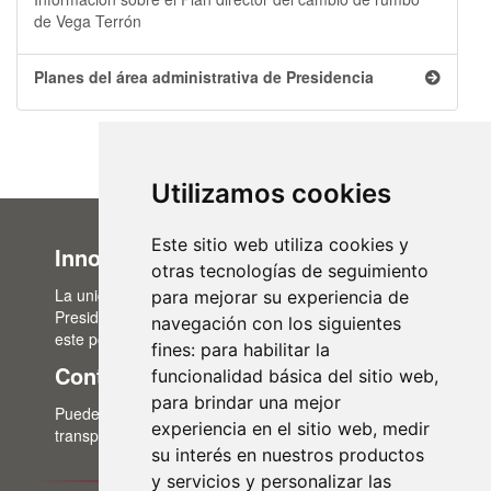
de Vega Terrón
Planes del área administrativa de Presidencia
Utilizamos cookies
Este sitio web utiliza cookies y
Innovación Administrativa
otras tecnologías de seguimiento
La unidad de Innovación Administrativa, del Área de
para mejorar su experiencia de
Presidencia, es la encargada de la actualización de
navegación con los siguientes
este portal de transparencia.
fines:
para habilitar la
Contacto
funcionalidad básica del sitio web
,
para brindar una mejor
Puedes contactar con nosotros a través del correo:
experiencia en el sitio web
,
medir
transparencia@lasalina.es
su interés en nuestros productos
y servicios y personalizar las