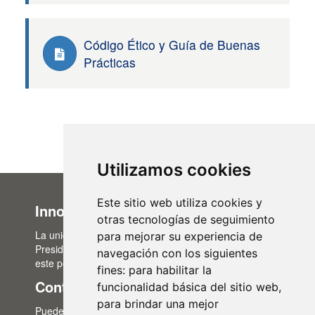
Código Ético y Guía de Buenas
Prácticas
Utilizamos cookies
Este sitio web utiliza cookies y
Innovación Administrativa
otras tecnologías de seguimiento
La unidad de Innovación Administrativa, del Área de
para mejorar su experiencia de
Presidencia, es la encargada de la actualización de
navegación con los siguientes
este portal de transparencia.
fines:
para habilitar la
Contacto
funcionalidad básica del sitio web
,
para brindar una mejor
Puedes contactar con nosotros a través del correo: