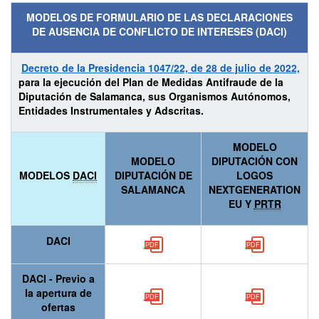
MODELOS DE FORMULARIO DE LAS DECLARACIONES
DE AUSENCIA DE CONFLICTO DE INTERESES (DACI)
Decreto de la Presidencia 1047/22, de 28 de julio de 2022,
para la ejecución del Plan de Medidas Antifraude de la
Diputación de Salamanca, sus Organismos Autónomos,
Entidades Instrumentales y Adscritas.
MODELO
MODELO
DIPUTACIÓN CON
MODELOS
DACI
DIPUTACIÓN DE
LOGOS
SALAMANCA
NEXTGENERATION
EU Y
PRTR
DACI
DACI - Previo a
la apertura de
ofertas