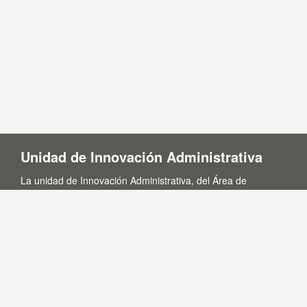
Unidad de Innovación Administrativa
La unidad de Innovación Administrativa, del Área de
Presidencia, es la encargada de la actualización de este
portal de transparencia.
Contacto
Puedes contactar con nosotros a través del correo:
transparencia@lasalina.es