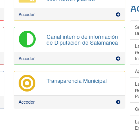
Acceder
S
D
Canal interno de información
de Diputación de Salamanca
L
r
Acceder
t
Ap
Transparencia Municipal
L
r
P
Acceder
C
L
E