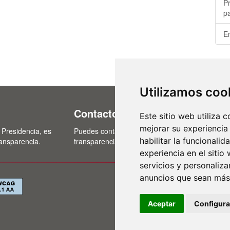
P
p
E
Utilizamos coo
Contacto
Este sitio web utiliza 
mejorar su experiencia
 Presidencia, es
Puedes contactar con nosotros a través del cor
habilitar la funcionalid
ransparencia.
transparencia@lasalina.es
experiencia en el sitio
servicios y personaliza
anuncios que sean más
Política de privac
·
Mapa web
Aceptar
Configura