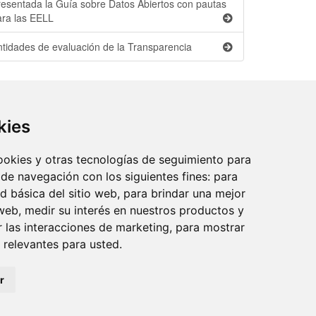
resentada la Guía sobre Datos Abiertos con pautas
ara las EELL
ntidades de evaluación de la Transparencia
kies
cookies y otras tecnologías de seguimiento para
 de navegación con los siguientes fines:
para
reo:
ad básica del sitio web
,
para brindar una mejor
 web
,
medir su interés en nuestros productos y
r las interacciones de marketing
,
para mostrar
 relevantes para usted
.
idad
·
Aviso legal
·
Política de cookies
·
Accesibilidad
r