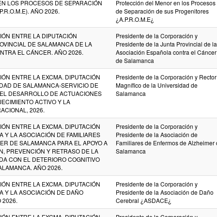
EN LOS PROCESOS DE SEPARACIÓN
Protección del Menor en los Procesos
R.O.M.E). AÑO 2026.
de Separación de sus Progenitores
¿A.P.R.O.M.E¿
ÓN ENTRE LA DIPUTACIÓN
Presidente de la Corporación y
ROVINCIAL DE SALAMANCA DE LA
Presidente de la Junta Provincial de la
NTRA EL CÁNCER. AÑO 2026.
Asociación Española contra el Cáncer
de Salamanca
ÓN ENTRE LA EXCMA. DIPUTACIÓN
Presidente de la Corporación y Rector
IDAD DE SALAMANCA-SERVICIO DE
Magnífico de la Universidad de
 EL DESARROLLO DE ACTUACIONES
Salamanca
ECIMIENTO ACTIVO Y LA
CIONAL, 2026.
ÓN ENTRE LA EXCMA. DIPUTACIÓN
Presidente de la Corporación y
 Y LA ASOCIACIÓN DE FAMILIARES
Presidente de la Asociación de
ER DE SALAMANCA PARA EL APOYO A
Familiares de Enfermos de Alzheimer
N, PREVENCIÓN Y RETRASO DE LA
Salamanca
A CON EL DETERIORO COGNITIVO
ALAMANCA. AÑO 2026.
ÓN ENTRE LA EXCMA. DIPUTACIÓN
Presidente de la Corporación y
A Y LA ASOCIACIÓN DE DAÑO
Presidente de la Asociación de Daño
 2026.
Cerebral ¿ASDACE¿
ÓN ENTRE LA EXCMA. DIPUTACIÓN
Presidente de la Corporación y