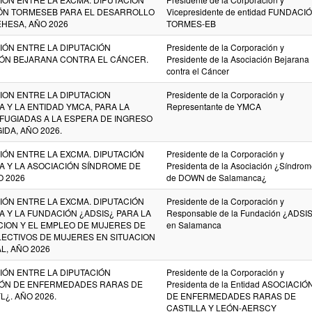
IÓN TORMESEB PARA EL DESARROLLO
Vicepresidente de entidad FUNDACI
HESA, AÑO 2026
TORMES-EB
ÓN ENTRE LA DIPUTACIÓN
Presidente de la Corporación y
CIÓN BEJARANA CONTRA EL CÁNCER.
Presidente de la Asociación Bejarana
contra el Cáncer
ON ENTRE LA DIPUTACION
Presidente de la Corporación y
 Y LA ENTIDAD YMCA, PARA LA
Representante de YMCA
FUGIADAS A LA ESPERA DE INGRESO
DA, AÑO 2026.
ÓN ENTRE LA EXCMA. DIPUTACIÓN
Presidente de la Corporación y
A Y LA ASOCIACIÓN SÍNDROME DE
Presidenta de la Asociación ¿Síndro
 2026
de DOWN de Salamanca¿
ÓN ENTRE LA EXCMA. DIPUTACIÓN
Presidente de la Corporación y
 Y LA FUNDACIÓN ¿ADSIS¿ PARA LA
Responsable de la Fundación ¿ADSI
ION Y EL EMPLEO DE MUJERES DE
en Salamanca
LECTIVOS DE MUJERES EN SITUACION
L, AÑO 2026
ÓN ENTRE LA DIPUTACIÓN
Presidente de la Corporación y
CIÓN DE ENFERMEDADES RARAS DE
Presidenta de la Entidad ASOCIACIÓ
¿. AÑO 2026.
DE ENFERMEDADES RARAS DE
CASTILLA Y LEÓN-AERSCY