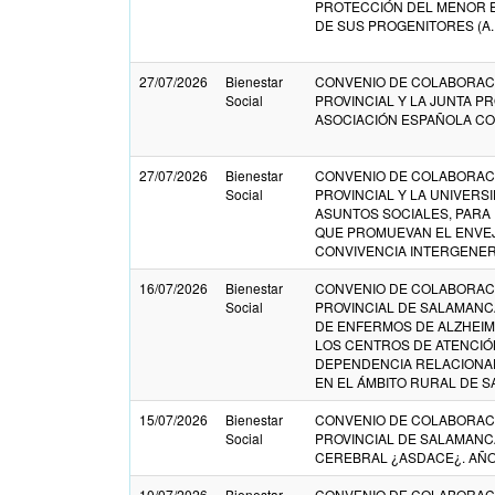
PROTECCIÓN DEL MENOR 
DE SUS PROGENITORES (A.P.
27/07/2026
Bienestar
CONVENIO DE COLABORACI
Social
PROVINCIAL Y LA JUNTA P
ASOCIACIÓN ESPAÑOLA CO
27/07/2026
Bienestar
CONVENIO DE COLABORACI
Social
PROVINCIAL Y LA UNIVERS
ASUNTOS SOCIALES, PARA
QUE PROMUEVAN EL ENVEJ
CONVIVENCIA INTERGENERA
16/07/2026
Bienestar
CONVENIO DE COLABORACI
Social
PROVINCIAL DE SALAMANCA
DE ENFERMOS DE ALZHEIM
LOS CENTROS DE ATENCIÓ
DEPENDENCIA RELACIONAD
EN EL ÁMBITO RURAL DE S
15/07/2026
Bienestar
CONVENIO DE COLABORACI
Social
PROVINCIAL DE SALAMANC
CEREBRAL ¿ASDACE¿. AÑO
10/07/2026
Bienestar
CONVENIO DE COLABORACI