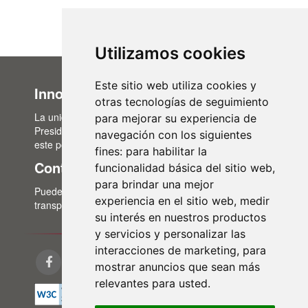
Utilizamos cookies
Este sitio web utiliza cookies y
Innovación Administrativa
otras tecnologías de seguimiento
La unidad de Innovación Administrativa, del Área de
para mejorar su experiencia de
Presidencia, es la encargada de la actualización de
navegación con los siguientes
este portal de transparencia.
fines:
para habilitar la
Contacto
funcionalidad básica del sitio web
,
para brindar una mejor
Puedes contactar con nosotros a través del correo:
experiencia en el sitio web
,
medir
transparencia@lasalina.es
su interés en nuestros productos
y servicios y personalizar las
interacciones de marketing
,
para
mostrar anuncios que sean más
relevantes para usted
.