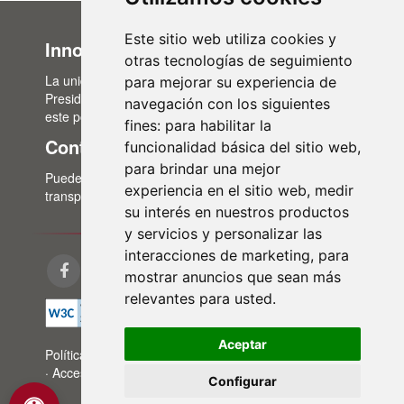
Este sitio web utiliza cookies y
Innovación Administrativa
otras tecnologías de seguimiento
La unidad de Innovación Administrativa, del Área de
para mejorar su experiencia de
Presidencia, es la encargada de la actualización de
navegación con los siguientes
este portal de transparencia.
fines:
para habilitar la
Contacto
funcionalidad básica del sitio web
,
para brindar una mejor
Puedes contactar con nosotros a través del correo:
experiencia en el sitio web
,
medir
transparencia@lasalina.es
su interés en nuestros productos
y servicios y personalizar las
interacciones de marketing
,
para
mostrar anuncios que sean más
relevantes para usted
.
Aceptar
Política de privacidad
·
Aviso legal
·
Política de cookies
·
Accesibilidad
·
Mapa web
Configurar