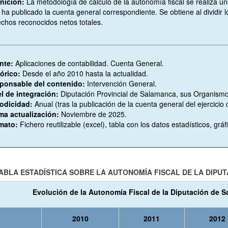
inición:
La metodología de cálculo de la autonomía fiscal se realiza un
 ha publicado la cuenta general correspondiente. Se obtiene al dividir l
chos reconocidos netos totales.
nte:
Aplicaciones de contabilidad. Cuenta General.
tórico:
Desde el año 2010 hasta la actualidad.
ponsable del contenido:
Intervención General.
el de integración:
Diputación Provincial de Salamanca, sus Organism
iodicidad:
Anual (tras la publicación de la cuenta general del ejercicio
ima actualización:
Noviembre de 2025.
mato:
Fichero reutilizable (excel), tabla con los datos estadísticos, grá
ABLA ESTADÍSTICA SOBRE LA AUTONOMÍA FISCAL DE LA DIPU
Evolución de la Autonomía Fiscal de la Diputación de 
2010
2011
2012