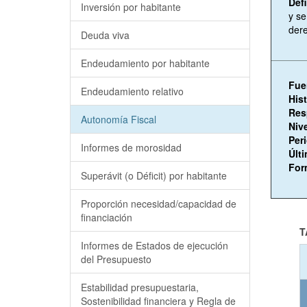
Def
Inversión por habitante
y se
dere
Deuda viva
Endeudamiento por habitante
Fue
Endeudamiento relativo
His
Res
Autonomía Fiscal
Niv
Per
Informes de morosidad
Últ
For
Superávit (o Déficit) por habitante
Proporción necesidad/capacidad de
financiación
T
Informes de Estados de ejecución
del Presupuesto
Estabilidad presupuestaria,
Sostenibilidad financiera y Regla de