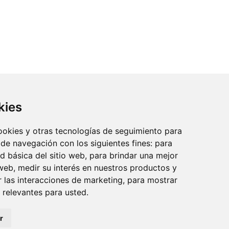
kies
cookies y otras tecnologías de seguimiento para
 de navegación con los siguientes fines:
para
reo:
ad básica del sitio web
,
para brindar una mejor
 web
,
medir su interés en nuestros productos y
r las interacciones de marketing
,
para mostrar
 relevantes para usted
.
idad
·
Aviso legal
·
Política de cookies
·
Accesibilidad
r