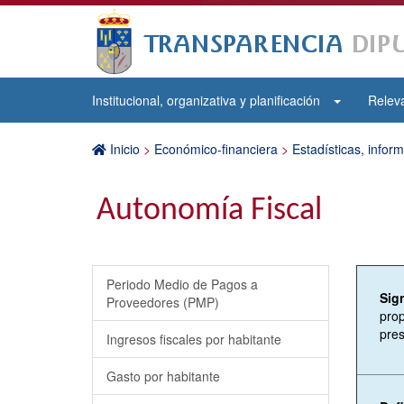
Institucional, organizativa y planificación
Releva
Inicio
>
Económico-financiera
>
Estadísticas, infor
Autonomía Fiscal
Periodo Medio de Pagos a
Sig
Proveedores (PMP)
prop
pres
Ingresos fiscales por habitante
Gasto por habitante