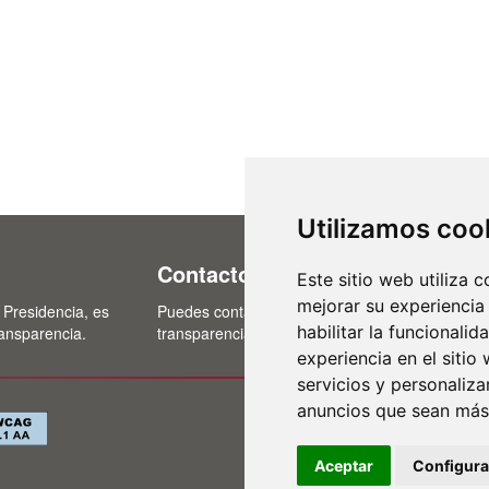
Utilizamos coo
Contacto
Este sitio web utiliza 
mejorar su experiencia
 Presidencia, es
Puedes contactar con nosotros a través del cor
habilitar la funcionalid
ransparencia.
transparencia@lasalina.es
experiencia en el sitio
servicios y personaliza
anuncios que sean más
Política de privac
·
Mapa web
Aceptar
Configura