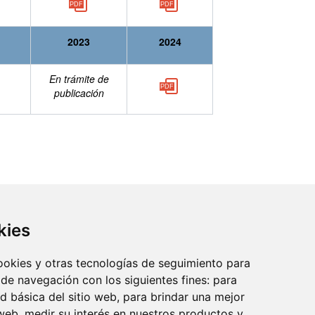
2023
2024
En trámite de
publicación
kies
cookies y otras tecnologías de seguimiento para
 de navegación con los siguientes fines:
para
reo:
ad básica del sitio web
,
para brindar una mejor
 web
,
medir su interés en nuestros productos y