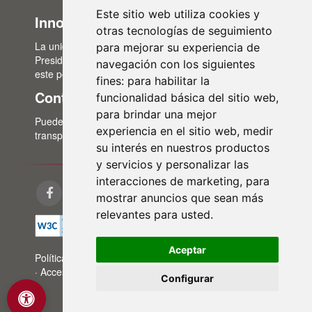
Este sitio web utiliza cookies y
Innovación Administrativa
otras tecnologías de seguimiento
La unidad de Innovación Administrativa, del Área de
para mejorar su experiencia de
Presidencia, es la encargada de la actualización de
navegación con los siguientes
este portal de transparencia.
fines:
para habilitar la
Contacto
funcionalidad básica del sitio web
,
para brindar una mejor
Puedes contactar con nosotros a través del correo:
experiencia en el sitio web
,
medir
transparencia@lasalina.es
su interés en nuestros productos
y servicios y personalizar las
interacciones de marketing
,
para
mostrar anuncios que sean más
relevantes para usted
.
Aceptar
Política de privacidad
·
Aviso legal
·
Política de cookies
·
Accesibilidad
·
Mapa web
Configurar