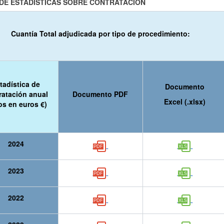
DE ESTADÍSTICAS SOBRE CONTRATACIÓN
Cuantía Total adjudicada por tipo de procedimiento:
tadística de
Documento
ratación anual
Documento PDF
Excel (.xlsx)
os en euros €)
2024
2023
2022