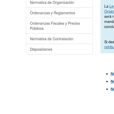
Normativa de Organización
La
Le
Orgán
Ordenanzas y Reglamentos
será 
manda
Ordenanzas Fiscales y Precios
conclu
Públicos
Normativa de Contratación
Si des
retri
Disposiciones
N
N
N