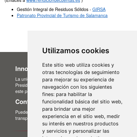
Gestión Integral de Residuos Sólidos -
GIRSA
Patronato Provincial de Turismo de Salamanca
Utilizamos cookies
Este sitio web utiliza cookies y
Innovación Administrativa
otras tecnologías de seguimiento
La unidad de Innovación Administrativa, del Área de
para mejorar su experiencia de
Presidencia, es la encargada de la actualización de
navegación con los siguientes
este portal de transparencia.
fines:
para habilitar la
Contacto
funcionalidad básica del sitio web
,
para brindar una mejor
Puedes contactar con nosotros a través del correo:
experiencia en el sitio web
,
medir
transparencia@lasalina.es
su interés en nuestros productos
y servicios y personalizar las