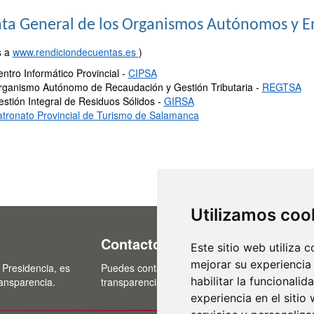
ta General de los Organismos Autónomos y E
s a
www.rendiciondecuentas.es
)
ntro Informático Provincial -
CIPSA
rganismo Autónomo de Recaudación y Gestión Tributaria -
REGTSA
stión Integral de Residuos Sólidos -
GIRSA
tronato Provincial de Turismo de Salamanca
Utilizamos coo
Contacto
Este sitio web utiliza 
mejorar su experiencia
 Presidencia, es
Puedes contactar con nosotros a través del cor
habilitar la funcionalid
ransparencia.
transparencia@lasalina.es
experiencia en el sitio