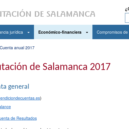
¿
ncia jurídica
Económico-financiera
Compromisos de 
Cuenta anual 2017
utación de Salamanca 2017
ta general
rendiciondecuentas.es
)
alance
uenta de Resultados