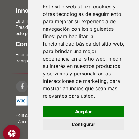
Este sitio web utiliza cookies y
Innovación Administrativa
otras tecnologías de seguimiento
La unidad de Innovación Administrativa, del Área de
para mejorar su experiencia de
Presidencia, es la encargada de la actualización de
navegación con los siguientes
este portal de transparencia.
fines:
para habilitar la
Contacto
funcionalidad básica del sitio web
,
para brindar una mejor
Puedes contactar con nosotros a través del correo:
experiencia en el sitio web
,
medir
transparencia@lasalina.es
su interés en nuestros productos
y servicios y personalizar las
interacciones de marketing
,
para
mostrar anuncios que sean más
relevantes para usted
.
Aceptar
Política de privacidad
·
Aviso legal
·
Política de cookies
·
Accesibilidad
·
Mapa web
Configurar