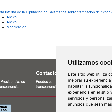
ta interna de la Diputación de Salamanca sobre tramitación de exped
Anexo I
Anexo II
Modificación
Utilizamos coo
Contacto
Este sitio web utiliza 
mejorar su experiencia
 Presidencia, es
Puedes contactar con nosotros a través del cor
habilitar la funcionalid
ransparencia.
transparencia@lasalina.es
experiencia en el sitio
servicios y personaliza
anuncios que sean más
Política de privac