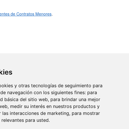
ientes de Contratos Menores
.
kies
cookies y otras tecnologías de seguimiento para
 de navegación con los siguientes fines:
para
reo:
ad básica del sitio web
,
para brindar una mejor
 web
,
medir su interés en nuestros productos y
r las interacciones de marketing
,
para mostrar
 relevantes para usted
.
idad
·
Aviso legal
·
Política de cookies
·
Accesibilidad