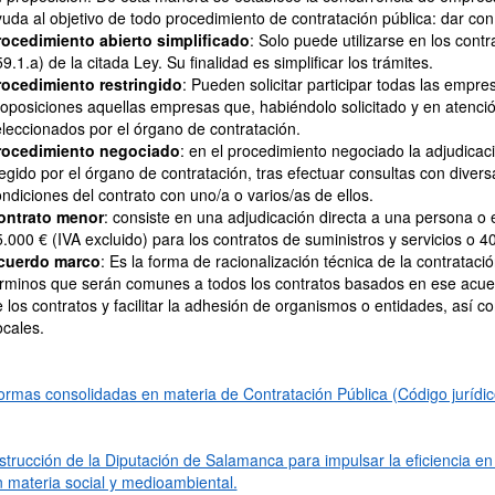
uda al objetivo de todo procedimiento de contratación pública: dar c
rocedimiento abierto simplificado
: Solo puede utilizarse en los contr
9.1.a) de la citada Ley. Su finalidad es simplificar los trámites.
rocedimiento restringido
: Pueden solicitar participar todas las empr
oposiciones aquellas empresas que, habiéndolo solicitado y en atenci
leccionados por el órgano de contratación.
rocedimiento negociado
: en el procedimiento negociado la adjudicaci
egido por el órgano de contratación, tras efectuar consultas con dive
ndiciones del contrato con uno/a o varios/as de ellos.
ontrato menor
: consiste en una adjudicación directa a una persona 
.000 € (IVA excluido) para los contratos de suministros y servicios o 4
cuerdo marco
: Es la forma de racionalización técnica de la contratac
rminos que serán comunes a todos los contratos basados en ese acuerd
 los contratos y facilitar la adhesión de organismos o entidades, as
ocales.
rmas consolidadas en materia de Contratación Pública (Código jurídico 
strucción de la Diputación de Salamanca para impulsar la eficiencia en l
 materia social y medioambiental.