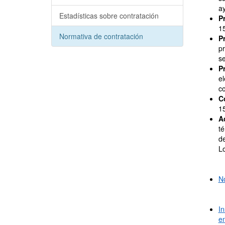
ay
Estadísticas sobre contratación
P
15
Normativa de contratación
P
pr
se
P
el
co
C
15
A
té
de
L
No
In
en