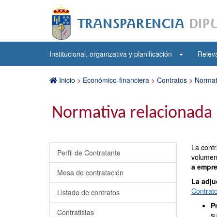
Institucional, organizativa y planificación
Releva
Inicio
>
Económico-financiera
>
Contratos
>
Normat
Normativa relacionada
La contr
Perfil de Contratante
volumen
a empre
Mesa de contratación
La adju
Contrato
Listado de contratos
P
Contratistas
su