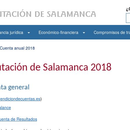
¿
ncia jurídica
Económico-financiera
Compromisos de tr
Cuenta anual 2018
utación de Salamanca 2018
ta general
rendiciondecuentas.es
)
alance
uenta de Resultados