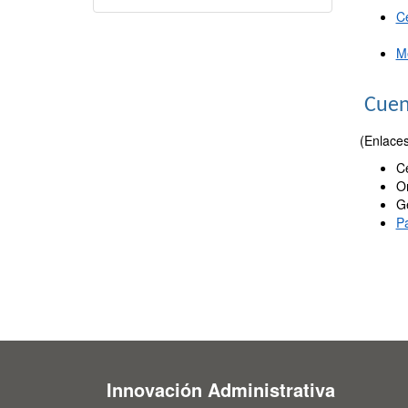
Ce
M
Cuen
(Enlace
Ce
O
Ge
Pa
Innovación Administrativa