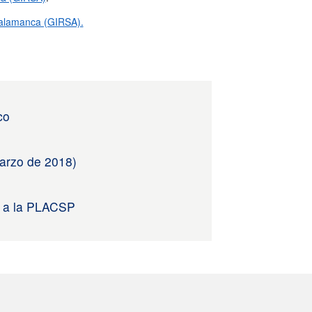
Salamanca (GIRSA).
co
 marzo de 2018)
ón a la PLACSP