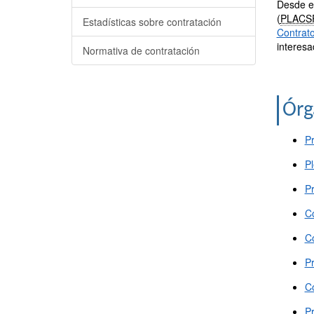
Desde el
(
PLACS
Estadísticas sobre contratación
Contrato
interesa
Normativa de contratación
Órg
Pr
Pl
P
C
C
Pr
Co
Pr