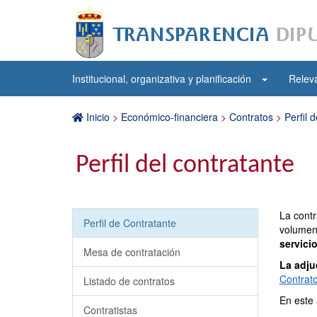
Institucional, organizativa y planificación
Releva
Inicio
>
Económico-financiera
>
Contratos
>
Perfil 
Perfil del contratante
La contr
Perfil de Contratante
volumen
servici
Mesa de contratación
La adju
Contrato
Listado de contratos
En este 
Contratistas